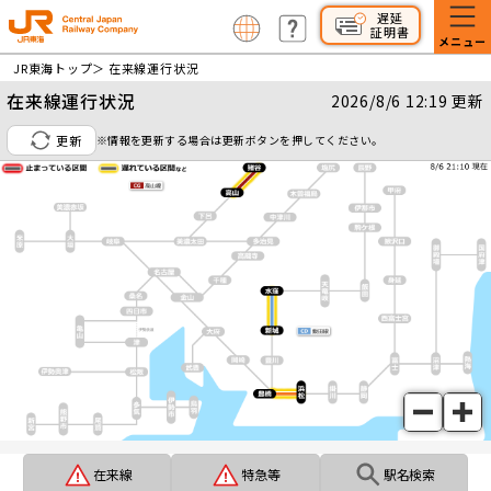
遅延
証明書
メニュー
JR東海トップ
＞ 在来線運行状況
在来線運行状況
2026/8/6 12:19 更新
東海道・山陽新幹線の
運行状況
更新
※情報を更新する場合は更新ボタンを押してください。
在来線の
運行状況
東海道・山陽・九州新幹線
ネット予約&
チケットレス乗車サービス
在来線
特急等
駅名検索